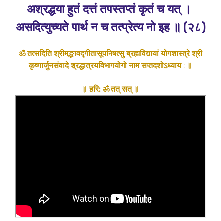
अश्रद्धया हुतं दत्तं तपस्तप्तं कृतं च यत्‌ ।
असदित्युच्यते पार्थ न च तत्प्रेत्य नो इह ॥ (२८)
ॐ तत्सदिति श्रीमद्भगवद्गीतासूपनिषत्सु ब्रह्मविद्यायां योगशास्त्रे श्री
कृष्णार्जुनसंवादे श्रद्धात्रयविभागयोगो नाम सप्तदशोऽध्याय : ॥
॥ हरि: ॐ तत् सत् ॥