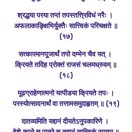
श्रद्धया परया तप्तं तपस्तत्त्रिविधं नरैः ।
अफलाकाङ्क्षिभिर्युक्तैः सात्त्विकं परिचक्षते ॥
(१७)
सत्कारमानपूजार्थं तपो दम्भेन चैव यत्‌ ।
क्रियते तदिह प्रोक्तं राजसं चलमध्रुवम्‌ ॥
(१८)
मूढग्राहेणात्मनो यत्पीडया क्रियते तपः ।
परस्योत्सादनार्थं वा तत्तामसमुदाहृतम्‌ ॥ (१९)
दातव्यमिति यद्दानं दीयतेऽनुपकारिणे ।