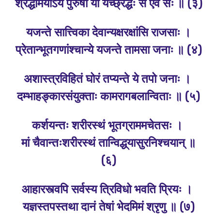
श्रद्धामयोऽयं पुरुषो यो यच्छ्रद्धः स एव सः ॥ (३)
यजन्ते सात्त्विका देवान्यक्षरक्षांसि राजसाः ।
प्रेतान्भूतगणांश्चान्ये य
ज
न्ते तामसा जनाः ॥ (४)
अशास्त्रविहितं घोरं तप्यन्ते ये तपो जनाः ।
दम्भाहङ्‍कारसंयुक्ताः कामरागबलान्विताः ॥ (५)
कर्शयन्तः शरीरस्थं भूतग्राममचेतसः ।
मां चैवान्तःशरीरस्थं तान्विद्ध्‌यासुरनिश्चयान्‌ ॥
(६)
आहारस्त्वपि सर्वस्य त्रिविधो भवति प्रियः ।
यज्ञस्तपस्तथा दानं तेषां भेदमिमं श्रृणु ॥ (७)