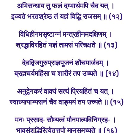
अभिसन्धाय तु फलं दम्भार्थमपि चैव यत्‌ ।
इज्यते भरतश्रेष्ठ तं यज्ञं विद्धि राजसम्‌ ॥ (१२)
विधिहीनमसृष्टान्नं मन्त्रहीनमदक्षिणम्‌ ।
श्रद्धाविरहितं यज्ञं तामसं परिचक्षते ॥ (१३)
देवद्विजगुरुप्राज्ञपूजनं शौचमार्जवम्‌ ।
ब्रह्मचर्यमहिंसा च शारीरं तप उच्यते ॥ (१४)
अनुद्वेगकरं वाक्यं सत्यं प्रियहितं च यत्‌ ।
स्वाध्यायाभ्यसनं चैव वाङ्‍मयं तप उच्यते ॥ (१५)
मनः प्रसादः सौम्यत्वं मौनमात्मविनिग्रहः ।
भावसंशुद्धिरित्येतत्तपो मानसमुच्यते ॥ (१६)