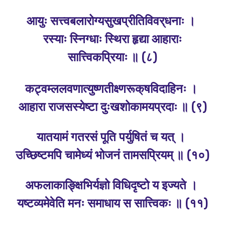
आयुः सत्त्वबलारोग्यसुखप्रीतिविवर्
धनाः ।
रस्याः स्निग्धाः स्थिरा हृद्या आहाराः
सात्त्विकप्रियाः ॥ (८)
कट्वम्ललवणात्युष्णतीक्ष्णरूक्
षविदाहिनः ।
आहारा राजसस्येष्टा दुःखशोकामयप्रदाः ॥ (९)
यातयामं गतरसं पूति पर्युषितं च यत्‌ ।
उच्छिष्टमपि चामेध्यं भोजनं तामसप्रियम्‌ ॥ (१०)
अफलाकाङ्क्षिभिर्यज्ञो विधिदृष्टो य इज्यते ।
यष्टव्यमेवेति मनः समाधाय स सात्त्विकः ॥ (११)