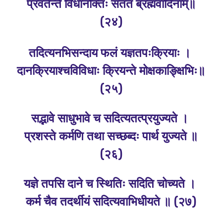
प्रवर्तन्ते विधानोक्तः सततं ब्रह्मवादिनाम्‌॥
(२४)
तदित्यनभिसन्दाय फलं यज्ञतपःक्रियाः ।
दानक्रियाश्चविविधाः क्रियन्ते मोक्षकाङ्क्षिभिः॥
(२५)
सद्भावे साधुभावे च सदित्यतत्प्रयुज्यते ।
प्रशस्ते कर्मणि तथा सच्छब्दः पार्थ युज्यते ॥
(२६)
यज्ञे तपसि दाने च स्थितिः सदिति चोच्यते ।
कर्म चैव तदर्थीयं सदित्यवाभिधीयते ॥ (२७)