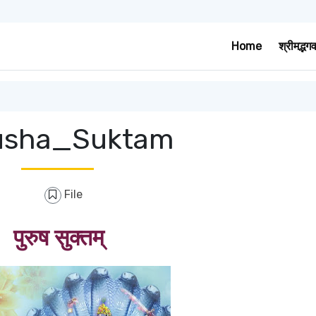
Home
श्रीमद्भग
usha_Suktam
File
पुरुष
सुक्तम्