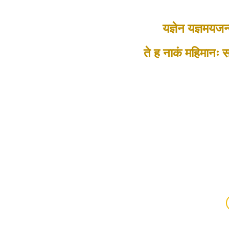
यज्ञेन यज्ञमयजन
ते ह नाकं महिमानः सच