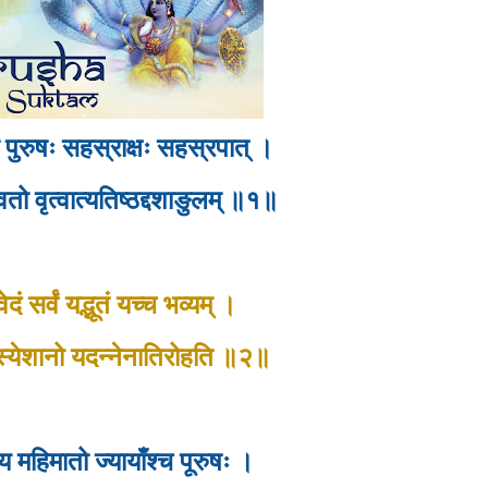
ा पुरुषः सहस्राक्षः सहस्रपात् ।
्वतो वृत्वात्यतिष्ठद्दशाङुलम् ॥१॥
ेदं सर्वं यद्भूतं यच्च भव्यम् ।
स्येशानो यदन्नेनातिरोहति ॥२॥
य महिमातो ज्यायाँश्च पूरुषः ।