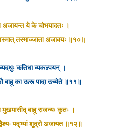
वा अजायन्त ये के चोभयादतः ।
े तस्मात् तस्माज्जाता अजावयः ॥१०॥
ं व्यदधुः कतिधा व्यकल्पयन् ।
कौ बाहू का ऊरू पादा उच्येते ॥११॥
्य मुखमासीद् बाहू राजन्यः कृतः ।
वैश्यः पद्भ्यां शूद्रो अजायत ॥१२॥