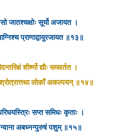
नसो जातश्चक्षोः सूर्यो अजायत ।
्चाग्निश्च प्राणाद्वायुरजायत ॥१३॥
न्तरिक्षं शीर्ष्णो द्यौः समवर्तत ।
िशः श्रोत्रात्तथा लोकाँ अकल्पयन् ॥१४॥
 परिधयस्त्रिः सप्त समिधः कृताः ।
ं तन्वाना अबध्नन्पुरुषं पशुम् ॥१५॥