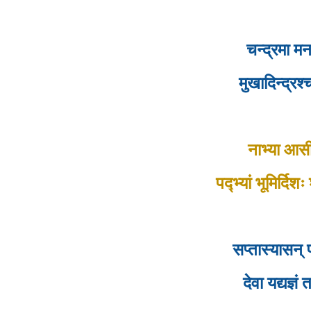
चन्द्रमा म
मुखादिन्द्रश
नाभ्या आसीद
पद्भ्यां भूमिर्द
सप्तास्यासन्
देवा यद्यज्ञ