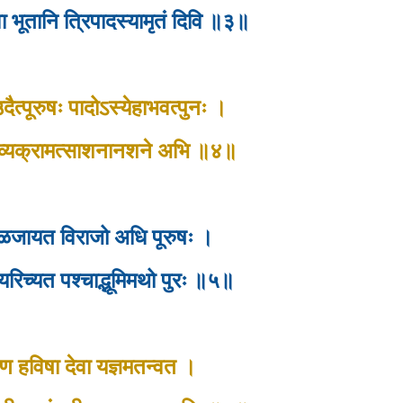
वा भूतानि त्रिपादस्यामृतं दिवि ॥३॥
व उदैत्पूरुषः पादोऽस्येहाभवत्पुनः ।
् व्यक्रामत्साशनानशने अभि ॥४॥
िराळजायत विराजो अधि पूरुषः ।
रिच्यत पश्चाद्भूमिमथो पुरः ॥५॥
षेण हविषा देवा यज्ञमतन्वत ।