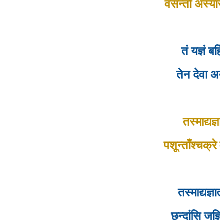
वसन्तो अस्यास
तं यज्ञं ब
तेन देवा 
तस्माद्यज्
पशून्ताँश्चक्र
तस्माद्यज्
छन्दांसि जज