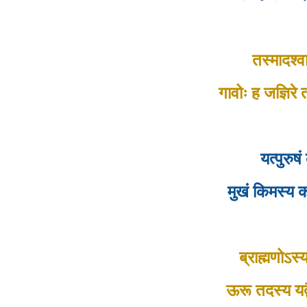
तस्मादश्
गावोः ह जज्ञिर
यत्पुरुष
मुखं किमस्य 
ब्राह्मणोऽस
ऊरू तदस्य यद्