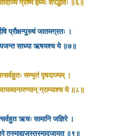
ीदाज्यं ग्रीष्म इध्मः शरद्धविः ॥६॥
र्हिषि प्रौक्षन्पुरुषं जातमग्रतः ।
अयजन्त साध्या ऋषयश्च ये ॥७॥
ञात्सर्वहुतः सम्भृतं पृषदाज्यम् ।
े वायव्यानारण्यान् ग्राम्याश्च ये ॥८॥
ञात्सर्वहुत ऋचः सामानि जज्ञिरे ।
्ञिरे तस्माद्यजुस्तस्मादजायत ॥९॥