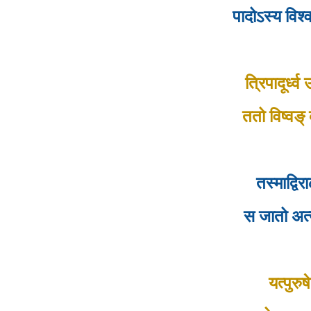
पादोऽस्य विश्
त्रिपादूर्ध्
ततो विष्वङ
तस्माद्व
स जातो अत्य
यत्पुरु