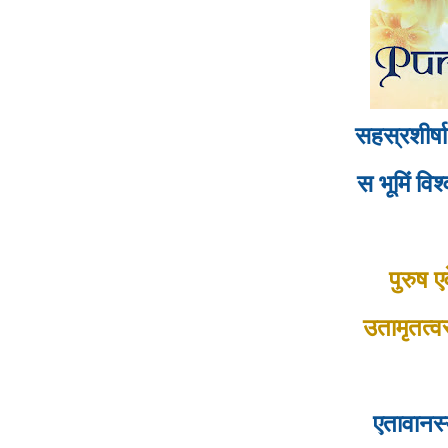
सहस्रशीर्ष
स भूमिं विश
पुरुष एव
उतामृतत्व
एतावानस्