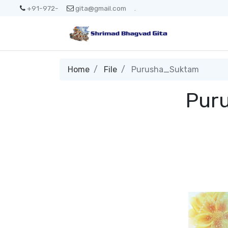
+91-972-
gita@gmail.com
.
Home
File
Purusha_Suktam
Pur