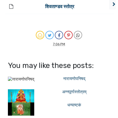
शिवताण्डव स्तोत्र
7:06 PM
You may like these posts:
नारायणोपनिषद्
अन्नपूर्णास्तोत्रम्
धन्याष्टकं