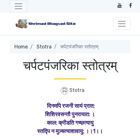
Home
Stotra
चर्पटपंजरिका स्तोत्रम्
चर्पटपंजरिका स्तोत्रम्
Stotra
दिनमपि रजनी सायं प्रात:
शिशिरवसन्तौ पुनरायात: ।
काल: क्रीडति गच्छत्यायु
स्तद्पि न मुञ्चत्याशावायु: ।।1।।