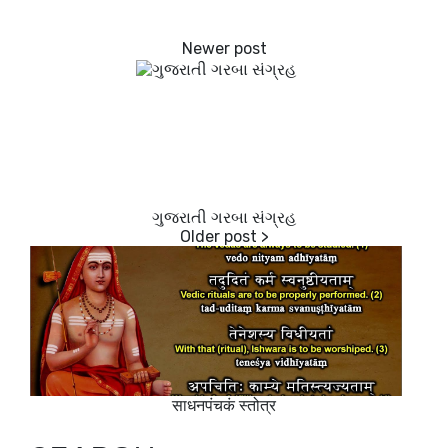
ગુજરાતી ગરબા સંગ્રહ
साधनपंचकं स्तोत्र