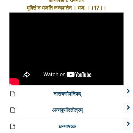
ज्ञानविहीन: सर्वमतेन
मुक्तिं न भजति जन्मशतेन । भज. ।।17।।
नारायणोपनिषद्
अन्नपूर्णास्तोत्रम्
धन्याष्टकं