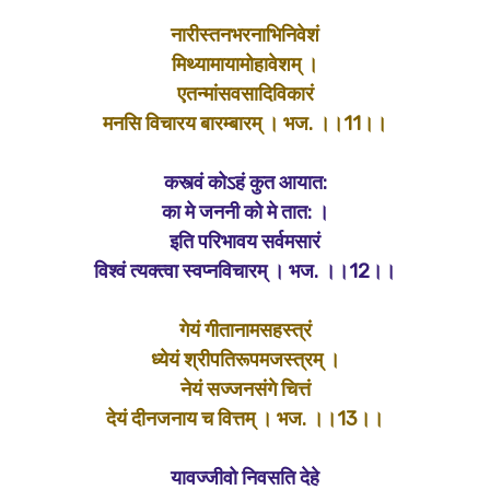
नारीस्तनभरनाभिनिवेशं
मिथ्यामायामोहावेशम् ।
एतन्मांसवसादिविकारं
मनसि विचारय बारम्बारम् । भज. ।।11।।
कस्त्वं कोऽहं कुत आयात:
का मे जननी को मे तात: ।
इति परिभावय सर्वमसारं
विश्वं त्यक्त्वा स्वप्नविचारम् । भज. ।।12।।
गेयं गीतानामसहस्त्रं
ध्येयं श्रीपतिरूपमजस्त्रम् ।
नेयं सज्जनसंगे चित्तं
देयं दीनजनाय च वित्तम् । भज. ।।13।।
यावज्जीवो निवसति देहे