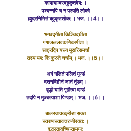
काषायाम्बरबहुकृतवेष: ।
पश्यन्नपि च न पश्यति लोको
ह्मुदरनिमित्तं बहुकृतशोक: । भज. ।।4।।
भगवद्गीता किञ्चिदधीता
गंगाजललवकणिकापीता ।
सक्रद्पि यस्य मुरारिसमर्चा
तस्य यम: किं कुरुते चर्चाम् । भज. ।।5।।
अगं गलितं पलितं मुण्डं
दशनविहीनं जातं तुंडम् ।
वृद्धो याति गृहीत्वा दण्डं
तदपि न मुञ्चत्याशा पिण्डम् । भज. ।।6।।
बालस्तावत्क्रीडा सक्त
स्तरुणस्तावत्तरुणीरक्त: ।
वृद्धस्तावच्चिन्तामग्न: