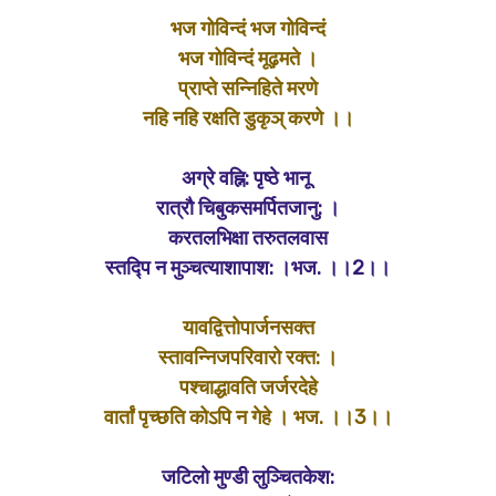
भज गोविन्दं भज गोविन्दं
भज गोविन्दं मूढ़मते ।
प्राप्ते सन्निहिते मरणे
नहि नहि रक्षति डुकृञ् करणे ।।
अग्रे वह्नि: पृष्ठे भानू
रात्रौ
चिबुकसमर्पितजानु: ।
करतलभिक्षा तरुतलवास
स्तद्पि न मुञ्चत्याशापाश: ।भज. ।।2।।
यावद्वित्तोपार्जनसक्त
स्तावन्निजपरिवारो रक्त: ।
पश्चाद्धावति जर्जरदेहे
वार्तां पृच्छति कोऽपि न गेहे । भज. ।।3।।
जटिलो मुण्डी लुञ्चितकेश: