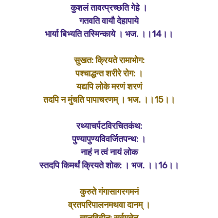
कुशलं तावत्प्रच्छति गेहे ।
गतवति वायौ देहापाये
भार्या बिभ्यति तस्मिन्काये । भज. ।।14।।
सुखत: क्रियते रामाभोग:
पश्चाद्धन्त शरीरे रोग: ।
यद्यपि लोके मरणं शरणं
तदपि न मुंचति पापाचरणम् । भज. ।।15।।
रथ्याचर्पटविरचितकंथ:
पुण्यापुण्यविवर्जितपन्थ: ।
नाहं न त्वं नायं लोक
स्तदपि किमर्थं क्रियते शोक: । भज. ।।16।।
कुरुते गंगासागरगमनं
व्रतपरिपालनमथवा दानम् ।