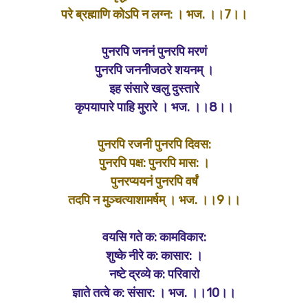
परे ब्रह्माणि कोऽपि न लग्न: । भज. ।।7।।
पुनरपि जननं पुनरपि मरणं
पुनरपि जननीजठरे शयनम् ।
इह संसारे खलु दुस्तारे
कृपयापारे पाहि मुरारे । भज. ।।8।।
पुनरपि रजनी पुनरपि दिवस:
पुनरपि पक्ष: पुनरपि मास: ।
पुनरप्ययनं पुनरपि वर्षं
तदपि न मुञ्चत्याशामर्षम् । भज. ।।9।।
वयसि गते क: कामविकार:
शुष्के नीरे क: कासार: ।
नष्टे द्रव्ये क: परिवारो
ज्ञाते तत्वे क: संसार: । भज. ।।10।।