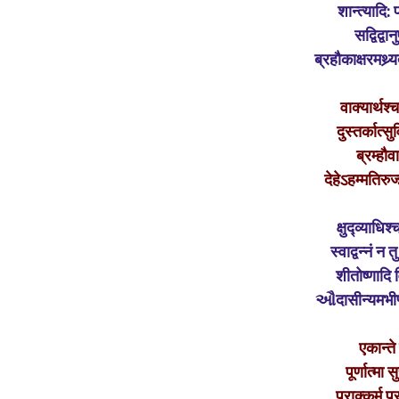
शान्त्यादि:
सद्विद्वा
ब्रहौकाक्षरमथ्र
वाक्यार्थश्
दुस्तर्कात्स
ब्रम्हौव
देहेऽहम्मतिरु
क्षुद्व्याधिश
स्वाद्वन्नं न 
शीतोष्णादि व
ઔदासीन्यमभीप्स
एकान्ते
पूर्णात्मा 
प्राक्कर्म प्