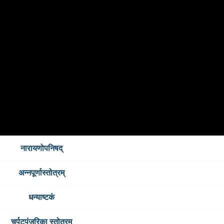
नारायणोपनिषद्
अन्नपूर्णास्तोत्रम्
धन्याष्टकं
चर्पटपंजरिका स्तोत्रम्