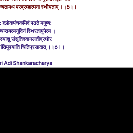
 भुज्यतामथ परब्रम्हात्मना स्थीयताम् ।।5।।
: श्लोकपंचकमिदं पठते मनुष्य:
चिन्तयत्यनुदिनं स्थिरतामुपेत्य ।
स्याशु संसृतिदवानलतीव्रघोर
शांतिमुपयाति चितिप्रसादात् ।।6।।
ri Adi Shankaracharya