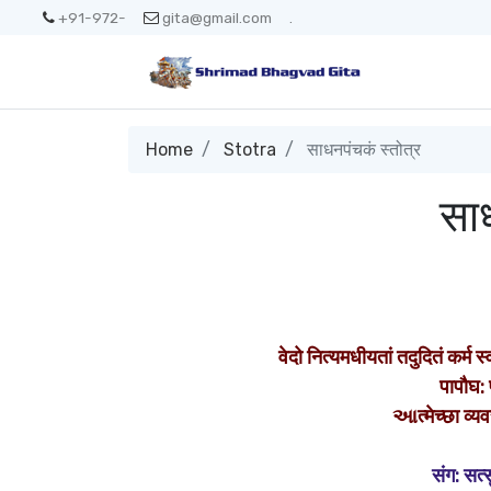
+91-972-
gita@gmail.com
.
Home
Stotra
साधनपंचकं स्तोत्र
साध
वेदो नित्यमधीयतां तदुदितं कर्म स
पापौघ: 
આत्मेच्छा व्यव
संग: सत्स