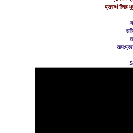
प्रारब्धं त्विह
य
सञ्
त
ताप:
प्र
S