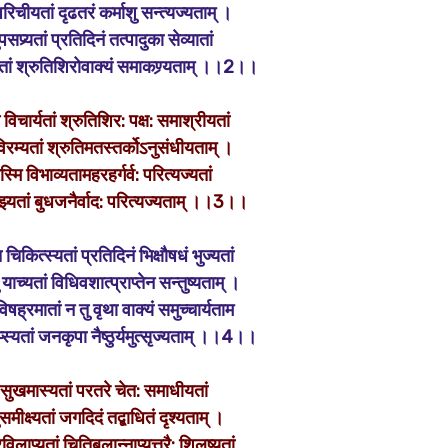
 परिचीयतां दृढतरं कर्माशु सन्त्यज्यताम् ।
नुपसप्र्यतां प्रतिदिनं तत्पादुका सेव्यातां
्यतां श्रुतिशिरोवाक्यं समाकण्र्यताम् ।।2।।
च विचार्यतां श्रुतिशिर: पक्ष: समाश्रीयतां
ुविरम्यतां श्रुतिमतस्तर्कोऽनुसंधीयताम् ।
ास्मि विभाव्यतामहरहर्गर्व: परित्यज्यतां
ज्झ्यतां बुधजनैर्वाद: परित्यज्यताम् ।।3।।
्च चिकित्स्यतां प्रतिदिनं भिक्षौषधं भुज्यतां
तु याच्यतां विधिवशात्प्राप्तेन सन्तुष्यताम् ।
िषह्रमातां न तु वृथा वाक्यं समुच्चार्यताम
्यतां जनकृपा नैष्ठुर्यमुत्सृज्यताम् ।।4।।
 सुखमास्यतां परतरे चेत: समाधीयतां
सुसमीक्ष्यतां जगदिदं तद्बाधितं दृश्यताम् ।
रविलाप्यतां चितिबलान्नाप्युत्तरै: शि्लष्यतां