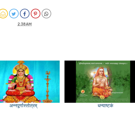
2:38 AM
अन्नपूर्णास्तोत्रम्
धन्याष्टकं