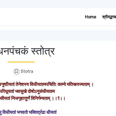
Home
श्रीमद्भग
नपंचकं स्तोत्र
Stotra
्वनुष्ठीयतां तेनेशस्य विधीयतामपचिति: काम्ये मतिस्त्यज्यताम् ।
परिधूयतां भवसुखे दोषोऽनुसंधीयताम
सीयतां निजगृहात्तूर्णं विनिर्गम्यताम् ।।1।।
ु विधीयतां भगवतो भक्तिर्द्रढा धीयतां