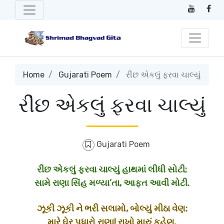
Home
Gujarati Poem
રીંછ એકલું ફરવા ચાલ્યું
રીંછ એકલું ફરવા ચાલ્યું
Gujarati Poem
રીંછ એકલું ફરવા ચાલ્યું હાથમાં લીધી સોટી;
સામે રાણા સિંહ
મળ્યા’તા
, આફત આવી મોટી.
ઝૂકી ઝૂકી
ને
ભરી સલામો, બોલ્યું મીઠા વેણ:
મારે ઘેર પધારો રાણા! રાખો મારું કહેણ.