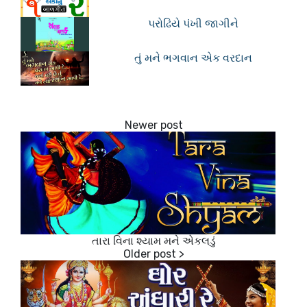
પરોઢિયે પંખી જાગીને
તું મને ભગવાન એક વરદાન
તારા વિના શ્યામ મને એકલડું