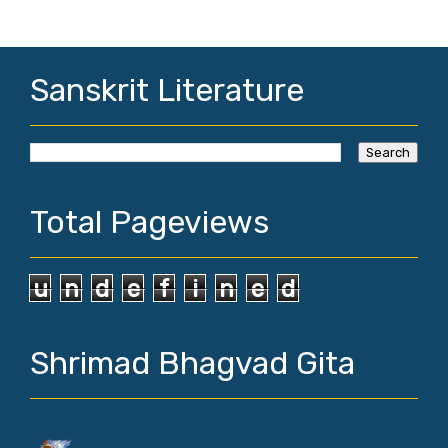
Sanskrit Literature
Total Pageviews
u
n
d
e
f
i
n
e
d
Shrimad Bhagvad Gita