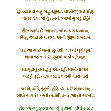
હાડચામડાં બહુ બહુ ચૂંથ્યાં, ચાખોજી મધ મીઠું;
નોતરું દેવા ખોળું તમને, આજે મુખડું દીઠું!
રીંછ જાય છે આગળ, એના પગ ધબધબ,
સિંહ જાય છે પાછળ, એની જીભ લબલબ.
“ઘર આ મારું જમો સુખેથી, મધની લૂમેલૂમ.”
ખાવા જાતા રાણાજીએ પાડી બૂમેબૂમ!
મધપૂડાનું વન હતું એ, નહીં માખોનો પાર;
બટકું પૂડો ખાવા જાતાં વળગી લારોલાર!
આંખે, મોઢે, જીભે, હોઠે ડંખ ઘણેરા લાગ્યા;
ખાધો બાપ રે! કરતાં ત્યાંથી વનરાજા તો ભાગ્યા.
રીંછ એકલું ફરવા ચાલ્યું હાથમાં લીધી સોટી;