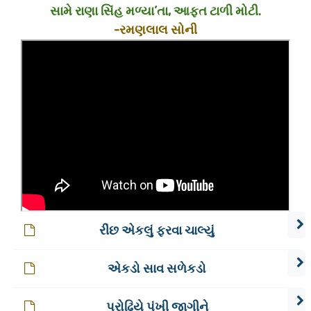
સામે રાણા સિંહ મળ્યા’તા, આફત ટાળી મોટી.
-રમણલાલ સોની
રીંછ એકલું ફરવા ચાલ્યું
એકડો સાવ સળેકડો
પરોઢિયે પંખી જાગીને