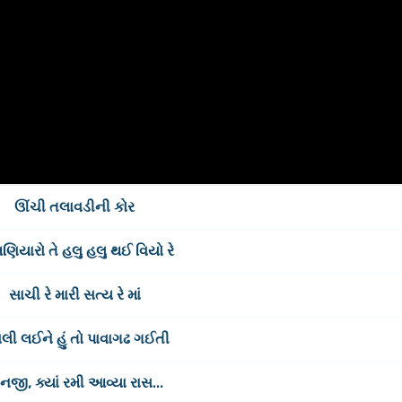
ઊંચી તલાવડીની કોર
મણિયારો તે હલુ હલુ થઈ વિયો રે
સાચી રે મારી સત્ય રે માં
લી લઈને હું તો પાવાગઢ ગઈતી
નજી, ક્યાં રમી આવ્યા રાસ...