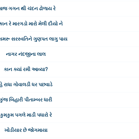
જ ગગન થી ચંદન ઢોળાય રે
 કાન રે મારગડો મારો મેલી દીયો ને
મરૂ સરસ્વતિને ગુણપત લાગુ પાય
નાગર નંદજીના લાલ
કાન ક્યાં રમી આવ્યા?
હે રાધા ગોવાલડી ધર પછવાડે
કુંજ બિહારી પીતામ્બર ધારી
કુમકુમ પગલે માડી પધારો રે
ખોડીયાર છે જોગમાયા