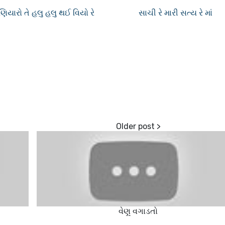
મણિયારો તે હલુ હલુ થઈ વિયો રે
સાચી રે મારી સત્ય રે માં
વેણુ વગાડતો