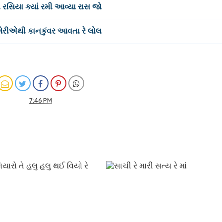
ગ રસિયા ક્યાં રમી આવ્યા રાસ જો
શેરીએથી કાનકુંવર આવતા રે લોલ
7:46 PM