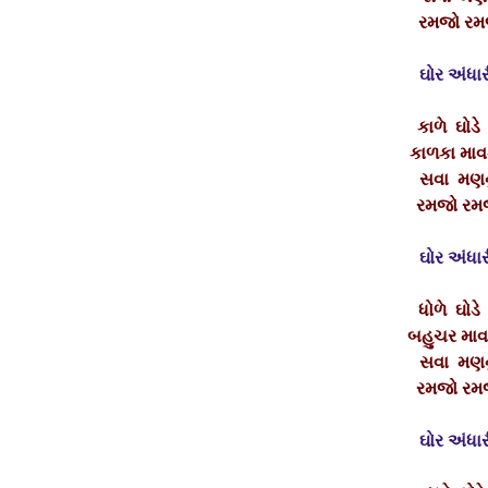
રમજો રમજ
ઘોર અંધા
કાળે ઘોડ
કાળકા માવ
સવા મણન
રમજો રમજ
ઘોર અંધા
ધોળે ઘોડ
બહુચર માવ
સવા મણન
રમજો રમજ
ઘોર અંધા