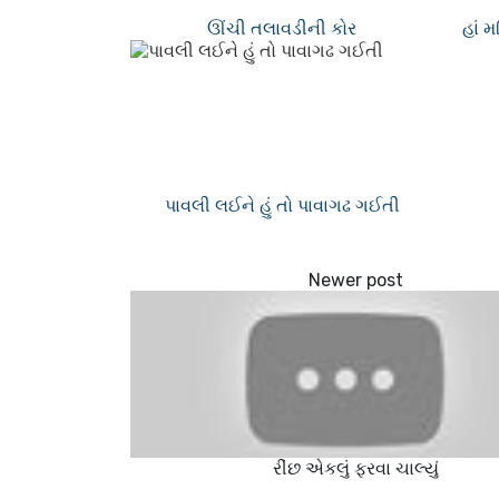
ઊંચી તલાવડીની કોર
હાં 
પાવલી લઈને હું તો પાવાગઢ ગઈતી
રીંછ એકલું ફરવા ચાલ્યું