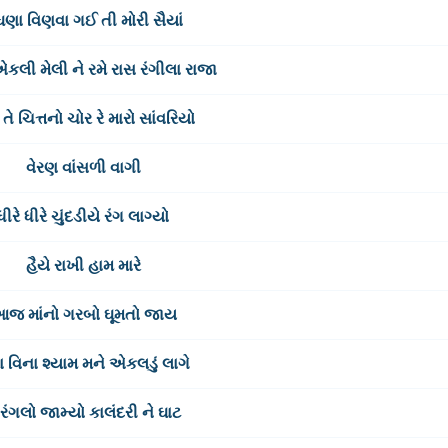
ઘણા વિણવા ગઈ તી મોરી સૈયાં
 એકલી મેલી ને રમે રાસ રંગીલા રાજા
 તે ચિત્તનો ચોર રે મારો સાંવરિયો
વેરણ વાંસળી વાગી
ધીરે ધીરે ચુંદડીયે રંગ લાગ્યો
હૈયે રાખી હામ મારે
જ માંનો ગરબો ઘૂમતો જાય
ા વિના શ્યામ મને એકલડું લાગે
 રંગલો જામ્યો કાલંદરી ને ઘાટ