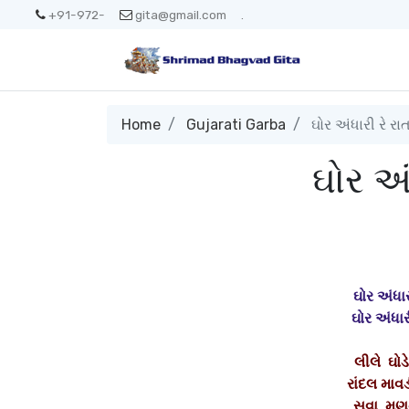
+91-972-
gita@gmail.com
.
Home
Gujarati Garba
ઘોર અંધારી રે રા
ઘોર અં
ઘોર અંધાર
ઘોર અંધા
લીલે ઘો
રાંદલ માવ
સવા મણન