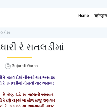
Home
श्रीमद्भग
તલડીમાં
ધારી રે રાતલડીમાં
Gujarati Garba
ી રે રાતલડીમાં નીસર્યા ચાર અસવાર
રી રે રાતલડીમાં નીસર્યા ચાર અસવાર
ડે રે કોણ ચડે મા રાંદલનો અસવાર
ડી રે રણે ચડ્યાં મા સોળ સજી શણગાર
ું રે સુખલડું મા અધમણની કુલેર