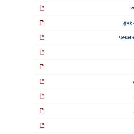
આ
કુંવર
પરથમ સ