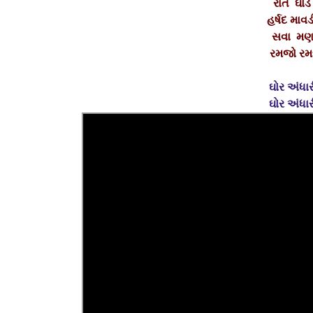
રાતે ઘો
હર્ષદ માવ
સવા મણન
રમજો રમજ
ઘોર અંધા
ઘોર અંધા