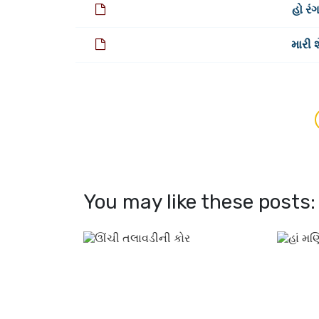
હો રં
મારી 
You may like these posts: