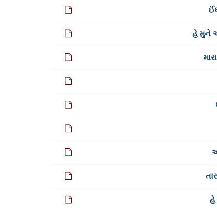
ઈં
હે મુને
મારા
આ
તાર
હે