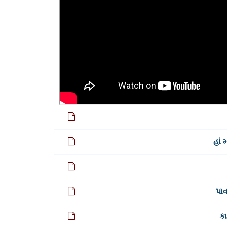
હાં 
પાવ
કા