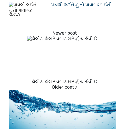
પાવલી લઈને હું તો પાવાગઢ ગઈતી
ઢોલીડા ઢોલ રે વગાડ મારે હીંચ લેવી છે