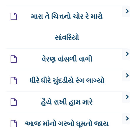
મારા તે ચિત્તનો ચોર રે મારો
સાંવરિયો
વેરણ વાંસળી વાગી
ધીરે ધીરે ચુંદડીયે રંગ લાગ્યો
હૈયે રાખી હામ મારે
આજ માંનો ગરબો ઘૂમતો જાય