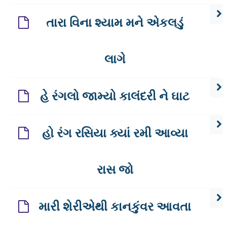
તારા વિના શ્યામ મને એકલડું
લાગે
હે રંગલો જામ્યો કાલંદરી ને ઘાટ
હો રંગ રસિયા ક્યાં રમી આવ્યા
રાસ જો
મારી શેરીએથી કાનકુંવર આવતા