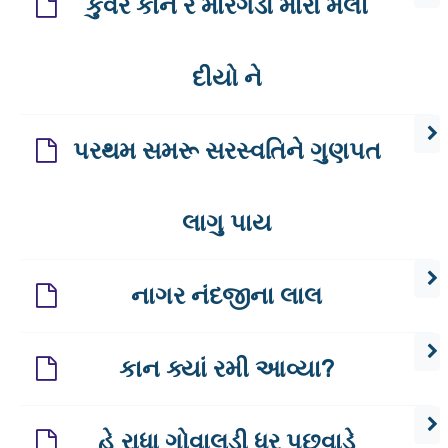
કુંવર કાન રે મારગડો મારો મેલી
દીયો ને
પરથમ સમરૂ સરસ્વતિને ગુણપત
લાગુ પાય
નાગર નંદજીના લાલ
કાન ક્યાં રમી આવ્યા?
હે રાધા ગોવાલડી ધર પછવાડે