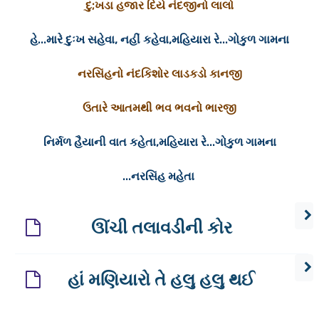
દુ;ખડા હજાર દિયે નંદજીનો લાલો
હે...મારે દુઃખ સહેવા, નહીં કહેવા,મહિયારા રે...ગોકુળ ગામના
નરસિંહનો નંદકિશોર લાડકડો કાનજી
ઉતારે આતમથી ભવ ભવનો ભારજી
નિર્મળ હૈયાની વાત કહેતા,મહિયારા રે...ગોકુળ ગામના
...નરસિંહ મહેતા
ઊંચી તલાવડીની કોર
હાં મણિયારો તે હલુ હલુ થઈ