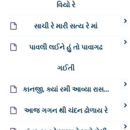
વિયો રે
સાચી રે મારી સત્ય રે માં
પાવલી લઈને હું તો પાવાગઢ
ગઈતી
કાનજી, ક્યાં રમી આવ્યા રાસ...
આજ ગગન થી ચંદન ઢોળાય રે