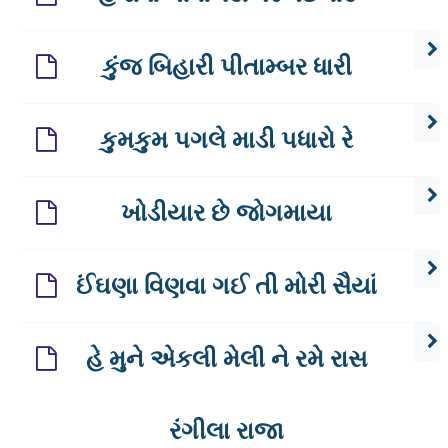
કુંજ બિહારી પીતામ્બર ધારી
કુમકુમ પગલે માડી પધારો રે
ખોડીયાર છે જોગમાયા
ઈંઘણા વિણવા ગઈ તી મોરી સૈયાં
હે મુને એકલી મેલી ને રમે રાસ
રંગીલા રાજા