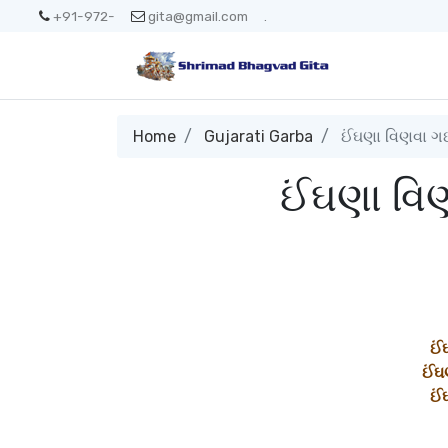
+91-972-
gita@gmail.com
.
Home
Gujarati Garba
ઈંઘણા વિણવા ગઈ 
ઈંઘણા વિણ
ઈં
ઈંઘ
ઈં