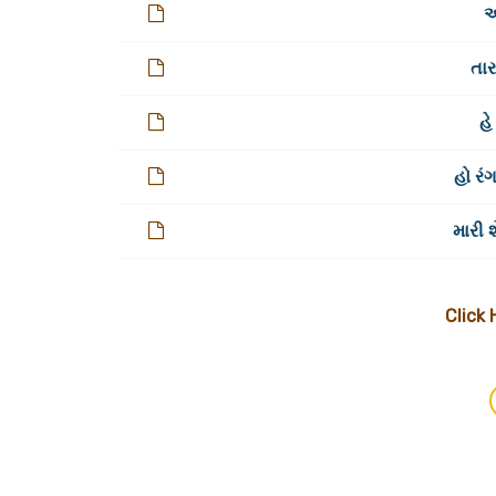
આ
તાર
હે
હો રં
મારી 
Click