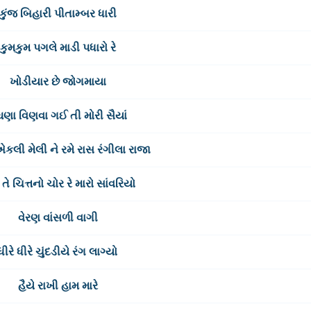
કુંજ બિહારી પીતામ્બર ધારી
કુમકુમ પગલે માડી પધારો રે
ખોડીયાર છે જોગમાયા
ઘણા વિણવા ગઈ તી મોરી સૈયાં
 એકલી મેલી ને રમે રાસ રંગીલા રાજા
 તે ચિત્તનો ચોર રે મારો સાંવરિયો
વેરણ વાંસળી વાગી
ધીરે ધીરે ચુંદડીયે રંગ લાગ્યો
હૈયે રાખી હામ મારે