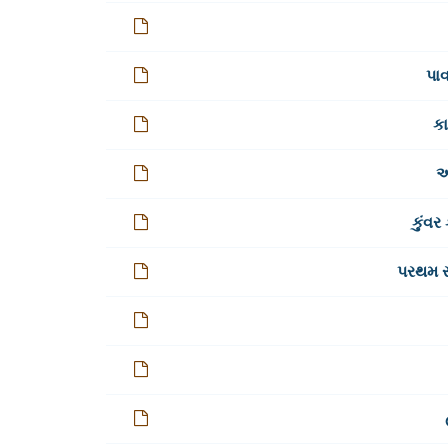
પાવ
કા
આ
કુંવર
પરથમ સ