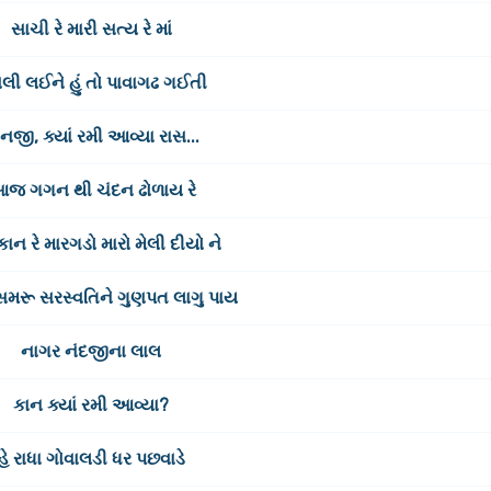
સાચી રે મારી સત્ય રે માં
લી લઈને હું તો પાવાગઢ ગઈતી
નજી, ક્યાં રમી આવ્યા રાસ...
જ ગગન થી ચંદન ઢોળાય રે
 કાન રે મારગડો મારો મેલી દીયો ને
મરૂ સરસ્વતિને ગુણપત લાગુ પાય
નાગર નંદજીના લાલ
કાન ક્યાં રમી આવ્યા?
હે રાધા ગોવાલડી ધર પછવાડે