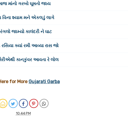
જ માંનો ગરબો ઘૂમતો જાય
ા વિના શ્યામ મને એકલડું લાગે
 રંગલો જામ્યો કાલંદરી ને ઘાટ
ગ રસિયા ક્યાં રમી આવ્યા રાસ જો
શેરીએથી કાનકુંવર આવતા રે લોલ
 Here for More
Gujarati Garba
10:44 PM