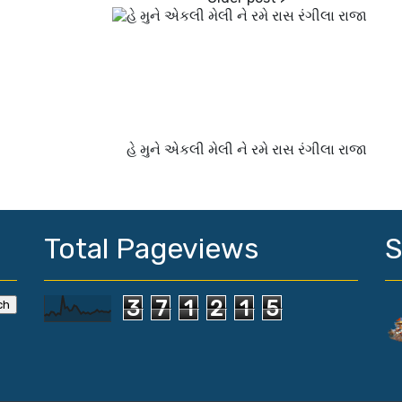
હે મુને એકલી મેલી ને રમે રાસ રંગીલા રાજા
Total Pageviews
S
3
7
1
2
1
5