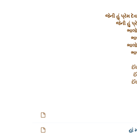
જેની હું પ્રેમ દે
જેની હું પ્ર
ભાલો
ભા
ભાલો
ભા
ઈં
ઈ
ઈં
હાં 