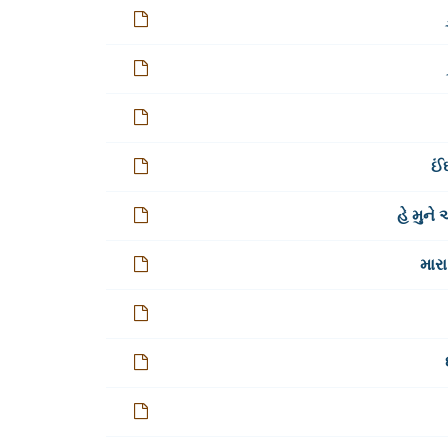
ઈં
હે મુને
મારા