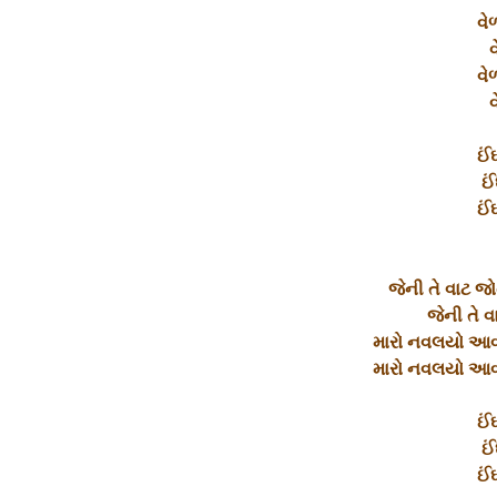
વે
વ
વે
વ
ઈં
ઈં
ઈં
જેની તે વાટ જો
જેની તે વ
મારો નવલયો આવ્ય
મારો નવલયો આવ્ય
ઈં
ઈં
ઈં