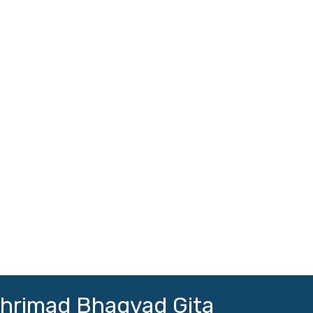
hrimad Bhagvad Gita