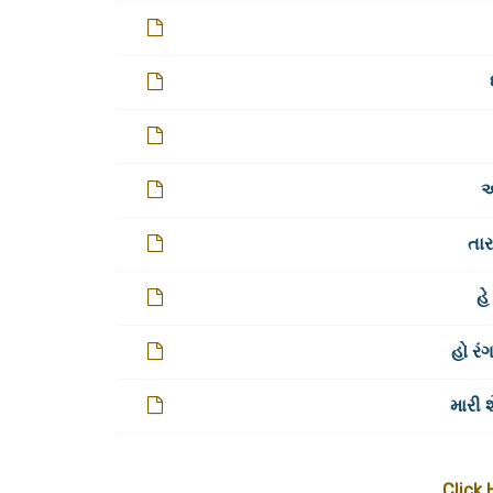
આ
તાર
હે
હો રં
મારી 
Click