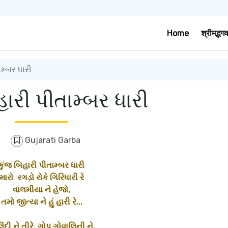
Home
श्रीमद्भग
મ્બર ધારી
હારી પીતામ્બર ધારી
Gujarati Garba
કુંજ બિહારી પીતામ્બર ધારી
મારો રગડ઼ો રોકે ગિરિધારી રે
વાલમીયા ને હેજો,
તમો જીત્યા ને હું હારી રે...
િંદી ને તીરે, ગોપ ગોવાલિની ને,