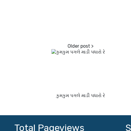
કુમકુમ પગલે માડી પધારો રે
Total Pageviews
S