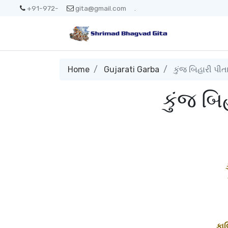
+91-972-
gita@gmail.com
.
Home
Gujarati Garba
કુંજ બિહારી પીતા
કુંજ બિ
કાલ