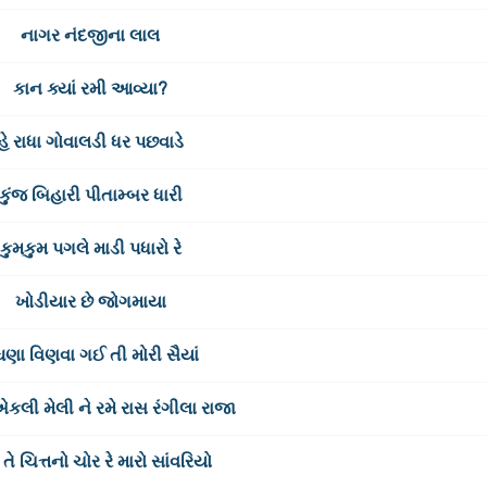
નાગર નંદજીના લાલ
કાન ક્યાં રમી આવ્યા?
હે રાધા ગોવાલડી ધર પછવાડે
કુંજ બિહારી પીતામ્બર ધારી
કુમકુમ પગલે માડી પધારો રે
ખોડીયાર છે જોગમાયા
ઘણા વિણવા ગઈ તી મોરી સૈયાં
 એકલી મેલી ને રમે રાસ રંગીલા રાજા
 તે ચિત્તનો ચોર રે મારો સાંવરિયો