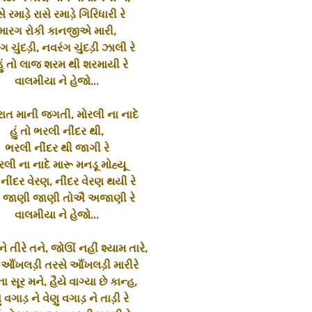
ે રમાડ઼ે રાસે રમાડ઼ે ગિરિધારી રે
મારગ રોકી કાનજીએ મારી,
ગ ચુંદડ઼ી, નવરંગ ચુંદડ઼ી ઝાલી રે
હું તો લાજ શરમ થી શરમાયી રે
વાલમીયા ને હેજો...
રાત માની જગતી, મોરલી ના નાદે
હું તો ભરલી નીંદર થી,
ભરલી નીંદર થી જાગી રે
રલી ના નાદે મારૂ મનડૂ મોહ્યૂ
 નીંદર વેરણ, નીંદર વેરણ થયી રે
તો જાણી જાણી તોઐ અજાણી રે
વાલમીયા ને હેજો...
ે તીરે તને, જોઊં નહીં શ્યામ તારે,
 આઁખલડ઼ી તરસે આઁખલડ઼ી મારીરે
ના સૂર મને, હૈયે વાગ્યા છે કાન્હ,
ુ વગાડ઼ ને વેણુ વગાડ઼ ને તાડ઼ી રે