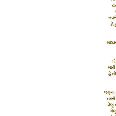
રાસ
નવરં
હે 
મધ્ય
મો
મારી
હે 
જમુના ન
તરસે
વેણુ 
વેણ