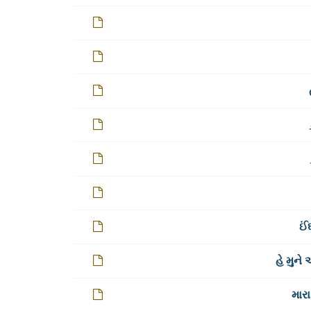
ઈં
હે મુને
મારા