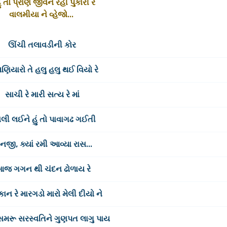
હું તો પ્રાણ જીવન રહી પુકારી રે
વાલમીયા ને વ્હેજો...
ઊંચી તલાવડીની કોર
મણિયારો તે હલુ હલુ થઈ વિયો રે
સાચી રે મારી સત્ય રે માં
લી લઈને હું તો પાવાગઢ ગઈતી
નજી, ક્યાં રમી આવ્યા રાસ...
જ ગગન થી ચંદન ઢોળાય રે
 કાન રે મારગડો મારો મેલી દીયો ને
મરૂ સરસ્વતિને ગુણપત લાગુ પાય