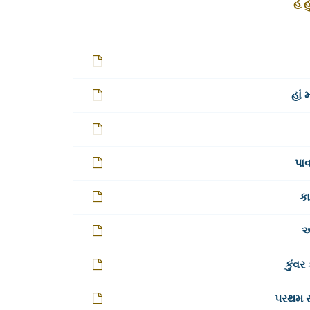
હે 
હાં 
પાવ
કા
આ
કુંવર
પરથમ સ