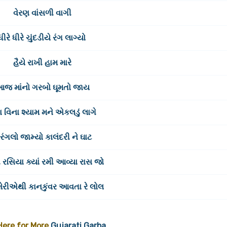
વેરણ વાંસળી વાગી
ધીરે ધીરે ચુંદડીયે રંગ લાગ્યો
હૈયે રાખી હામ મારે
જ માંનો ગરબો ઘૂમતો જાય
ા વિના શ્યામ મને એકલડું લાગે
 રંગલો જામ્યો કાલંદરી ને ઘાટ
ગ રસિયા ક્યાં રમી આવ્યા રાસ જો
શેરીએથી કાનકુંવર આવતા રે લોલ
 Here for More
Gujarati Garba