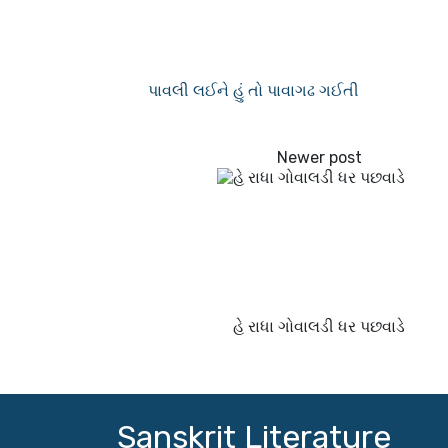
પાવલી લઈને હું તો પાવાગઢ ગઈતી
હે રાધા ગોવાલડી ધર પછવાડે
Sanskrit Literature