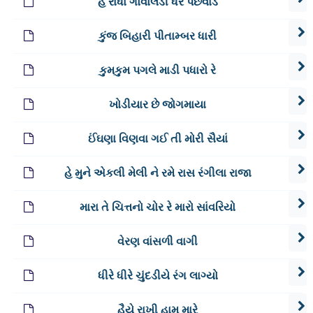
હે રાધા ગોવાલડી ધર પછવાડે
કુંજ બિહારી પીતામ્બર ધારી
કુમકુમ પગલે માડી પધારો રે
ખોડીયાર છે જોગમાયા
ઈંઘણા વિણવા ગઈ તી મોરી સૈયાં
હે મુને એકલી મેલી ને રમે રાસ રંગીલા રાજા
મારા તે ચિત્તનો ચોર રે મારો સાંવરિયો
વેરણ વાંસળી વાગી
ધીરે ધીરે ચુંદડીયે રંગ લાગ્યો
હૈયે રાખી હામ મારે