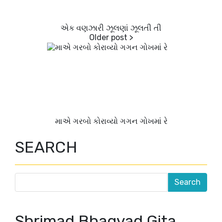
એક વણઝારી ઝૂલણાં ઝૂલતી તી
માએ ગરબો કોરાવ્યો ગગન ગોખમાં રે
SEARCH
Shrimad Bhagvad Gita