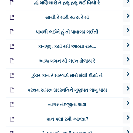
હાં મણિયારો તે હલુ હલુ થઈ વિયો રે
સાચી રે મારી સત્ય રે માં
પાવલી લઈને હું તો પાવાગઢ ગઈતી
કાનજી, ક્યાં રમી આવ્યા રાસ...
આજ ગગન થી ચંદન ઢોળાય રે
કુંવર કાન રે મારગડો મારો મેલી દીયો ને
પરથમ સમરૂ સરસ્વતિને ગુણપત લાગુ પાય
નાગર નંદજીના લાલ
કાન ક્યાં રમી આવ્યા?