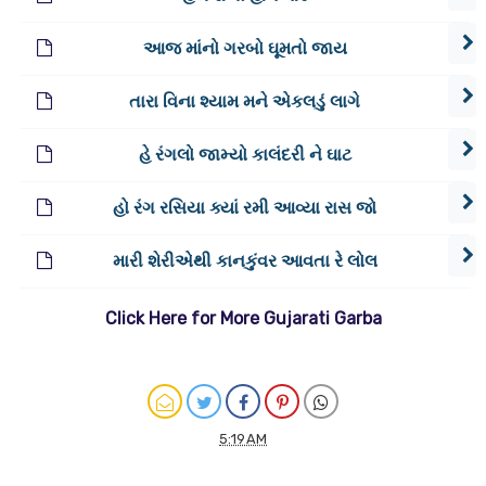
આજ માંનો ગરબો ઘૂમતો જાય
તારા વિના શ્યામ મને એકલડું લાગે
હે રંગલો જામ્યો કાલંદરી ને ઘાટ
હો રંગ રસિયા ક્યાં રમી આવ્યા રાસ જો
મારી શેરીએથી કાનકુંવર આવતા રે લોલ
Click Here for More Gujarati Garba
5:19 AM