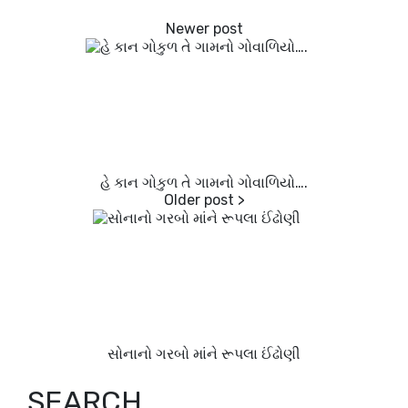
હે કાન ગોકુળ તે ગામનો ગોવાળિયો….
સોનાનો ગરબો માંને રૂપલા ઈંઢોણી
SEARCH