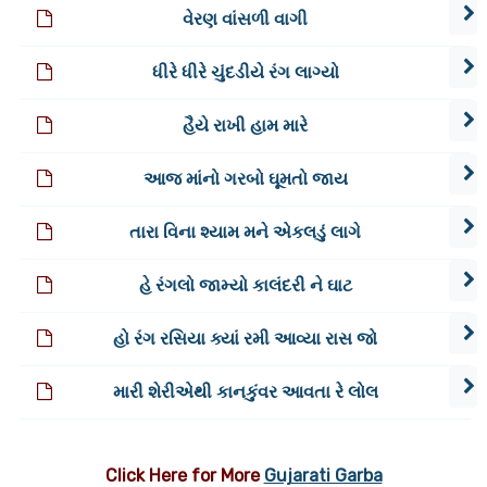
વેરણ વાંસળી વાગી
ધીરે ધીરે ચુંદડીયે રંગ લાગ્યો
હૈયે રાખી હામ મારે
આજ માંનો ગરબો ઘૂમતો જાય
તારા વિના શ્યામ મને એકલડું લાગે
હે રંગલો જામ્યો કાલંદરી ને ઘાટ
હો રંગ રસિયા ક્યાં રમી આવ્યા રાસ જો
મારી શેરીએથી કાનકુંવર આવતા રે લોલ
Click Here for More
Gujarati Garba