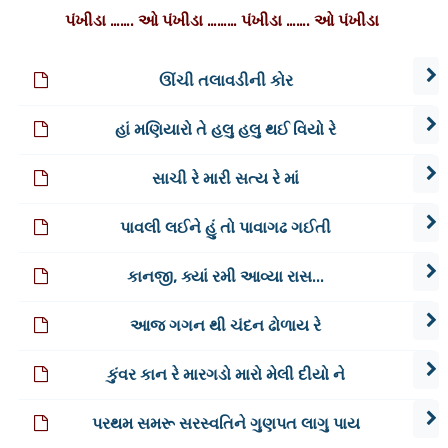
પંખીડા ……. ઓ પંખીડા ……… પંખીડા ……. ઓ પંખીડા
ઊંચી તલાવડીની કોર
હાં મણિયારો તે હલુ હલુ થઈ વિયો રે
સાચી રે મારી સત્ય રે માં
પાવલી લઈને હું તો પાવાગઢ ગઈતી
કાનજી, ક્યાં રમી આવ્યા રાસ...
આજ ગગન થી ચંદન ઢોળાય રે
કુંવર કાન રે મારગડો મારો મેલી દીયો ને
પરથમ સમરૂ સરસ્વતિને ગુણપત લાગુ પાય