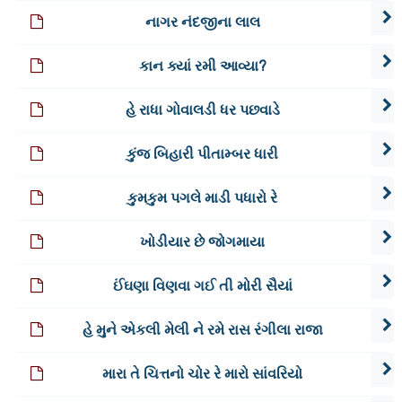
નાગર નંદજીના લાલ
કાન ક્યાં રમી આવ્યા?
હે રાધા ગોવાલડી ધર પછવાડે
કુંજ બિહારી પીતામ્બર ધારી
કુમકુમ પગલે માડી પધારો રે
ખોડીયાર છે જોગમાયા
ઈંઘણા વિણવા ગઈ તી મોરી સૈયાં
હે મુને એકલી મેલી ને રમે રાસ રંગીલા રાજા
મારા તે ચિત્તનો ચોર રે મારો સાંવરિયો